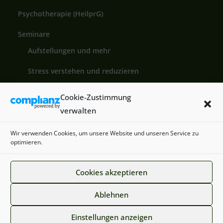
Psychotherapie (HeilprG)
Seminare
Aufstellungen und mehr
Stress verstehen und reduzieren
Coaching Aus- und Weiterbildung
Cookie-Zustimmung
verwalten
blog
Wir verwenden Cookies, um unsere Website und unseren Service zu
Buch
optimieren.
Kontakt
Cookies akzeptieren
Ablehnen
Copyright © 2026
Heike Behr
. Alle Rechte vorbehalten.
Einstellungen anzeigen
Theme:
ColorMag
von ThemeGrill. Präsentiert von
WordPress
.