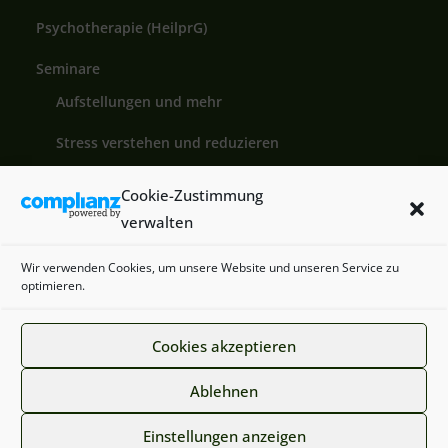
Psychotherapie (HeilprG)
Seminare
Aufstellungen und mehr
Stress verstehen und reduzieren
Coaching Aus- und Weiterbildung
Cookie-Zustimmung
verwalten
blog
Wir verwenden Cookies, um unsere Website und unseren Service zu
Buch
optimieren.
Kontakt
Cookies akzeptieren
Ablehnen
Copyright © 2026
Heike Behr
. Alle Rechte vorbehalten.
Einstellungen anzeigen
Theme:
ColorMag
von ThemeGrill. Präsentiert von
WordPress
.