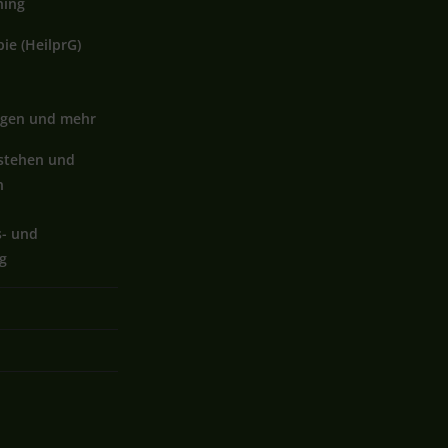
hing
ie (HeilprG)
ngen und mehr
rstehen und
n
s- und
g