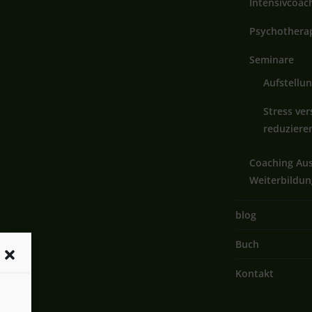
Intensivcoac
Psychotherap
Seminare
Aufstellu
Stress ve
reduziere
Coaching Au
Weiterbildun
blog
Buch
Kontakt