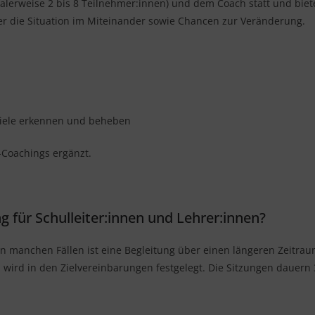
lerweise 2 bis 8 Teilnehmer:innen) und dem Coach statt und biete
er die Situation im Miteinander sowie Chancen zur Veränderung.
Ziele erkennen und beheben
-Coachings ergänzt.
 für Schulleiter:innen und Lehrer:innen?
In manchen Fällen ist eine Begleitung über einen längeren Zeitrau
ird in den Zielvereinbarungen festgelegt. Die Sitzungen dauern 